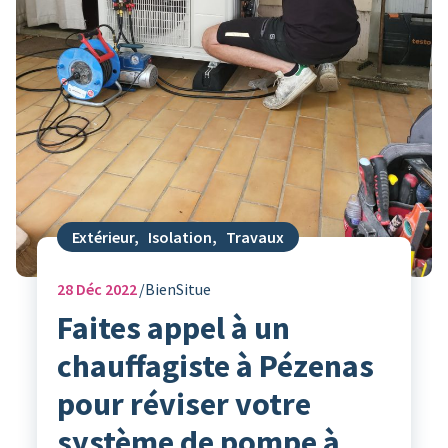
Extérieur
,
Isolation
,
Travaux
28
Déc 2022
BienSitue
Faites appel à un
chauffagiste à Pézenas
pour réviser votre
système de pompe à